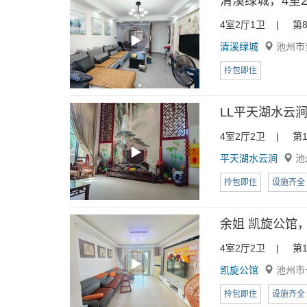
清溪绿城，4室2厅
4室2厅1卫 | 第8
清溪绿城
池州市
拎包即住
LL平天湖水云涧
4室2厅2卫 | 第1
平天湖水云涧
池
拎包即住
设施齐全
余姐 凯旋公馆，4
4室2厅2卫 | 第1
凯旋公馆
池州市
拎包即住
设施齐全