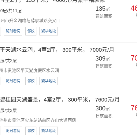
4室2厅， 135平米， 4600元/月豪华精装修
4
135
㎡
0层/共11层
建筑面积
州市升金湖路与薛家墩路交叉口
随时看房
邻校
繁华地段
天湖水云涧，4室2厅， 309平米， 7000元/月
7
309
㎡
层/共2层
建筑面积
州市贵池区平天湖度假区水云涧
随时看房
邻校
繁华地段
桂园天湖盛景，4室2厅， 300平米， 7600元/月
7
300
㎡
层/共3层
建筑面积
池州市贵池区火车站站前区齐山大道西侧
随时看房
邻校
繁华地段