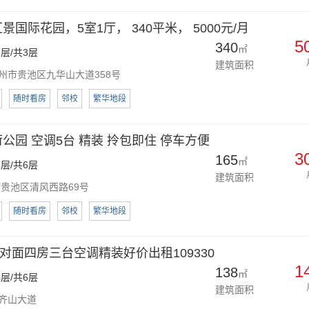
景国际花园，5室1厅， 340平米， 5000元/月
5
340
㎡
层/共3层
建筑面积
州市贵池区九华山大道358号
随时看房
邻校
繁华地段
公园 空调5台 精装 拎包即住 停车方便
3
165
㎡
层/共6层
建筑面积
贵池区清风西路69号
随时看房
邻校
繁华地段
对面四房三台空调精装好价出租109330
1
138
㎡
层/共6层
建筑面积
齐山大道