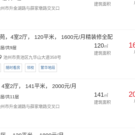
建筑面积
州市升金湖路与薛家墩路交叉口
，4室2厅， 120平米， 1600元/月精装修全配
1
120
㎡
层/共9层
建筑面积
池州市贵池区九华山大道358号
随时看房
邻校
繁华地段
室2厅， 141平米， 2000元/月
2
141
㎡
层/共11层
建筑面积
州市升金湖路与薛家墩路交叉口