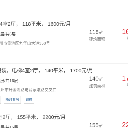
2厅， 118平米， 1600元/月
1
118
㎡
层/共6层
建筑面积
州市贵池区九华山大道358号
装，电梯4室2厅， 140平米， 1700元/月
1
140
㎡
层/共16层
建筑面积
州市升金湖路与薛家墩路交叉口
随时看房
邻校
厅， 155平米， 2200元/月
2
155
㎡
层/共15层