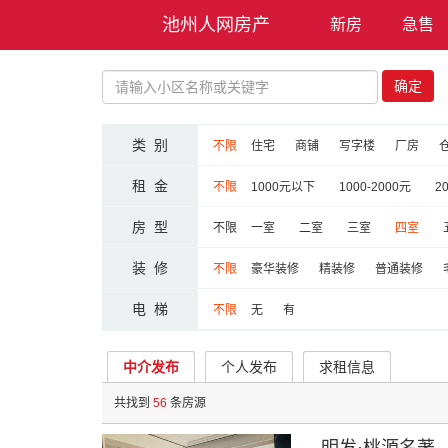
池州人网房产
新房
急售
确定
类 别
不限
住宅
商铺
写字楼
厂房
租 金
不限
1000元以下
1000-2000元
2
房 型
不限
一室
二室
三室
四室
装 修
不限
豪华装修
精装修
普通装修
电 梯
不限
无
有
中介发布
个人发布
求租信息
共找到
56
条房源