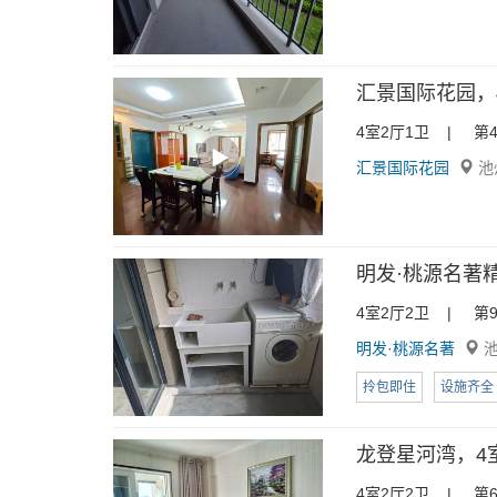
汇景国际花园，4室
4室2厅1卫 | 第4
汇景国际花园
池
明发·桃源名著精
4室2厅2卫 | 第9
明发·桃源名著
池
拎包即住
设施齐全
龙登星河湾，4室2
4室2厅2卫 | 第6