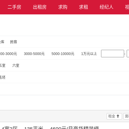
二手房
出租房
求购
求租
经纪人
仓库
民宿
-
000-3000元
3000-5000元
5000-10000元
1万元以上
五室
六室
毛坯
租金
面