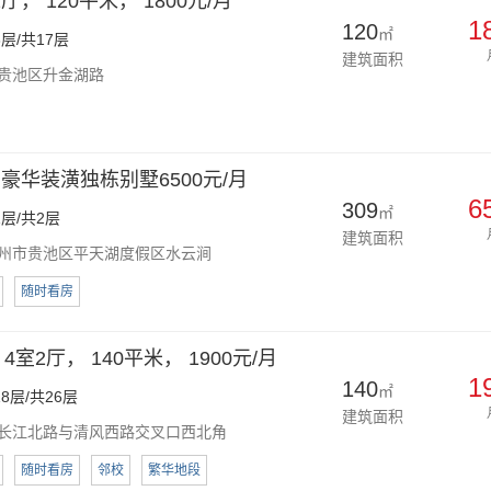
， 120平米， 1800元/月
1
120
㎡
层/共17层
建筑面积
贵池区升金湖路
豪华装潢独栋别墅6500元/月
6
309
㎡
层/共2层
建筑面积
州市贵池区平天湖度假区水云涧
随时看房
室2厅， 140平米， 1900元/月
1
140
㎡
8层/共26层
建筑面积
长江北路与清风西路交叉口西北角
随时看房
邻校
繁华地段