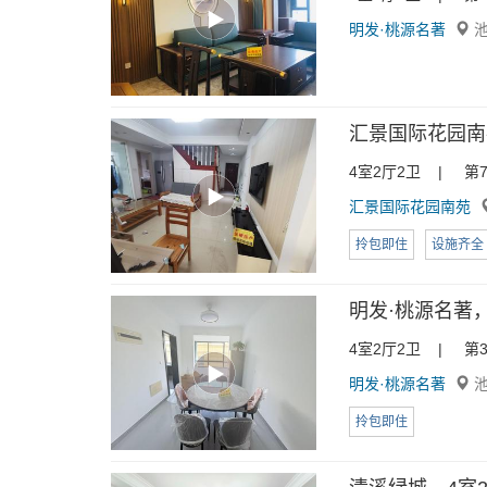
明发·桃源名著
池
汇景国际花园南苑
4室2厅2卫 | 第7
汇景国际花园南苑
拎包即住
设施齐全
明发·桃源名著，4
4室2厅2卫 | 第3
明发·桃源名著
池
拎包即住