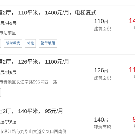
2厅， 110平米， 1400元/月，电梯复式
1
110
㎡
层/共9层
建筑面积
市站前区
随时看房
邻校
繁华地段
厅， 126平米， 1100元/月
1
126
㎡
层/共6层
建筑面积
市贵池区长江南路596号西一路
厅， 140平米， 95元/月
140
㎡
层/共6层
建筑面积
市沿江路与九华山大道交叉口西南侧