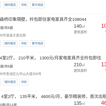
随时看房
邻校
繁华地段
森桥印象隔壁，拎包即住家电家具齐全108044
1
140
㎡
层/共6层
建筑面积
州市清溪大道北侧
随时看房
邻校
繁华地段
室2厅， 210平米， 1300元/月家电家具齐全拎包即住
1
210
㎡
层/共6层
建筑面积
州市贵池区九华山大道358号
随时看房
邻校
4室2厅， 135平米， 4600元/月，豪华精装修，首次出
4
135
㎡
0层/共11层