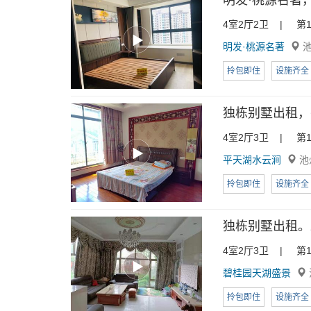
明发·桃源名著，
4室2厅2卫 | 第1
明发·桃源名著
池
拎包即住
设施齐全
独栋别墅出租，平
4室2厅3卫 | 第1
平天湖水云涧
池
拎包即住
设施齐全
独栋别墅出租。碧
4室2厅3卫 | 第1
碧桂园天湖盛景
拎包即住
设施齐全