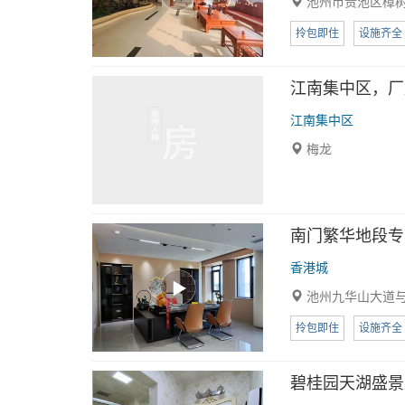
池州市贵池区樟树
拎包即住
设施齐全
江南集中区，厂房
江南集中区
梅龙
南门繁华地段专
香港城
池州九华山大道
拎包即住
设施齐全
碧桂园天湖盛景双