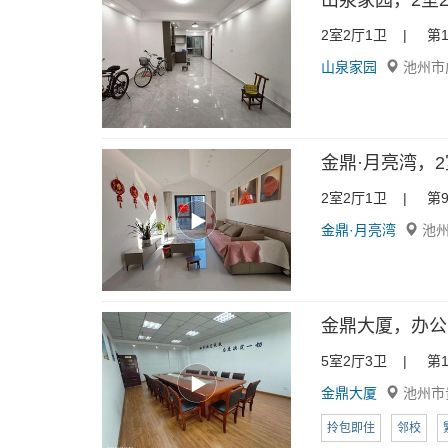
山泉家园，2室2厅
2室2厅1卫 | 第1
山泉家园
池州市
金鼎·月亮湾，2室
2室2厅1卫 | 第9
金鼎·月亮湾
池州
金鼎大厦，办公
5室2厅3卫 | 第1
金鼎大厦
池州市
拎包即住
邻校