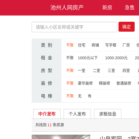
池州人网房产
新房
急售
确定
类 别
不限
住宅
商铺
写字楼
厂房
租 金
不限
1000元以下
1000-2000元
2
房 型
不限
一室
二室
三室
四室
装 修
不限
豪华装修
精装修
普通装修
电 梯
不限
无
有
中介发布
个人发布
求租信息
共找到
11
条房源