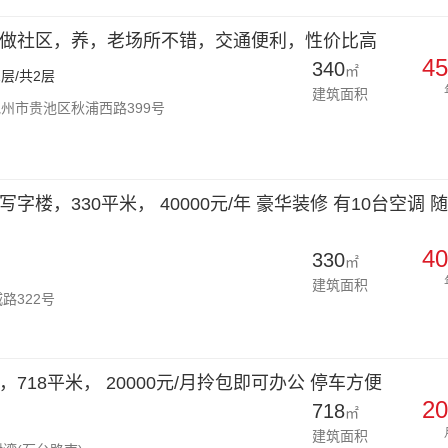
做社区，养，老场所不错，交通便利，性价比高
45
340
㎡
层/共2层
建筑面积
州市贵池区秋浦西路399号
字楼，330平米， 40000元/年 豪华装修 有10台空调 
40
330
㎡
建筑面积
路322号
718平米， 20000元/月拎包即可办公 停车方便
20
718
㎡
建筑面积