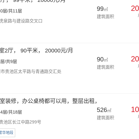
， 99平米， 20000元/月
20
99
㎡
0层/共11层
建筑面积
虎泉路与建设路交叉口
2厅， 90平米， 20000元/月
20
90
㎡
层/共9层
建筑面积
市贵池区太平路与青通路交汇处
室装修，办公桌椅都可以用，整层出租，
10
526
㎡
4层/共18层
建筑面积
贵池区长江中路299号
繁华地段