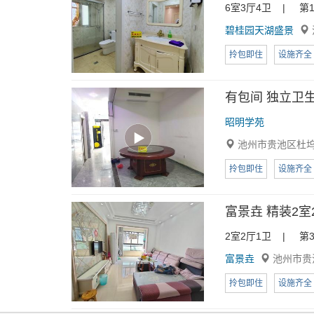
6室3厅4卫 | 第1
碧桂园天湖盛景
拎包即住
设施齐全
有包间 独立卫生
昭明学苑
池州市贵池区杜
拎包即住
设施齐全
富景垚 精装2
2室2厅1卫 | 第3
富景垚
池州市贵
拎包即住
设施齐全