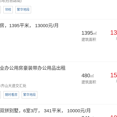
湾(石台路南)
邻校
繁华地段
，1395平米， 13000元/月
13
1395
㎡
建筑面积
业办公用房豪装带办公用品出租
15
480
㎡
建筑面积
与齐山大道交汇处
随时看房
繁华地段
拼别墅，6室3厅， 341平米， 10000元/月