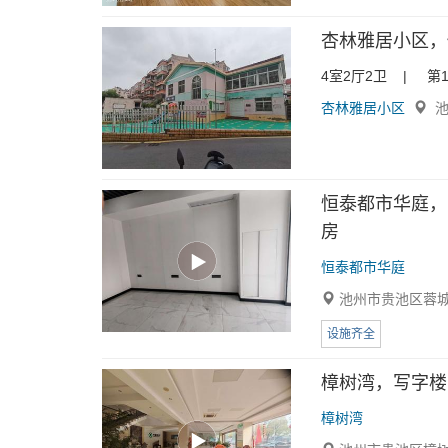
杏林雅居小区，
4室2厅2卫 | 第1
杏林雅居小区
池
恒泰都市华庭，写
房
恒泰都市华庭
池州市贵池区蓉城
设施齐全
樟树湾，写字楼，
樟树湾