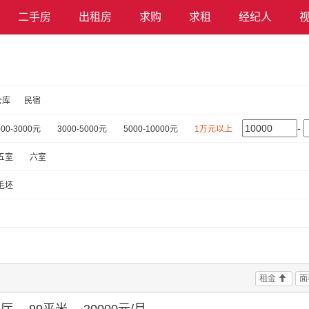
二手房
出租房
求购
求租
经纪人
仓库
民宿
-
000-3000元
3000-5000元
5000-10000元
1万元以上
五室
六室
毛坯
租金
面