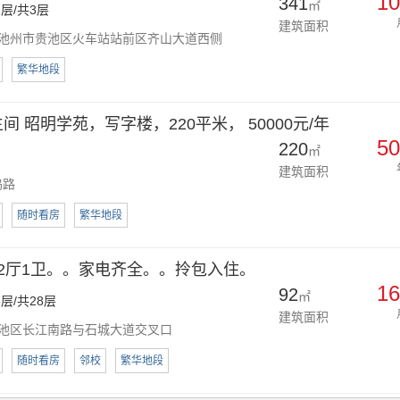
10
341
㎡
层/共3层
建筑面积
池州市贵池区火车站站前区齐山大道西侧
繁华地段
间 昭明学苑，写字楼，220平米， 50000元/年
50
220
㎡
建筑面积
坞路
随时看房
繁华地段
室2厅1卫。。家电齐全。。拎包入住。
16
92
㎡
层/共28层
建筑面积
池区长江南路与石城大道交叉口
随时看房
邻校
繁华地段