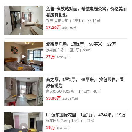
急售~高铁站对面，精装电梯公寓，价格美丽
看房有钥匙
农房·英伦天地
1室1厅
38.14
㎡
|
|
17.50万
4589元/㎡
波斯曼广场，1室1厅， 58平米， 27万
波斯曼广场
1室1厅
58
㎡
|
|
27万
4656元/㎡
商之都，1室1厅， 46平米， 拎包即住，看
房有钥匙
商之都SOHO公寓
1室1厅
46
㎡
|
|
53.60万
11653元/㎡
LL远东国际花园，1室1厅， 47平米， 19万
远东国际花园
1室1厅
47
㎡
|
|
19万
4043元/㎡