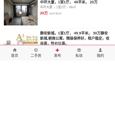
中环大厦，1室1厅， 48平米， 20万
中环大厦
1室1厅
48
㎡
|
|
20万
4167元/㎡
静安新城，1室1厅， 49.9平米， 30万静安
新城,朝南公寓，精装保养好，租户稳定，收
益高，性价比高。
静安新城
1室1厅
49.90
㎡
|
|
30万
6013元/㎡
首页
二手房
发布
私信
我的
远东国际花园，1室1厅， 46平米， 23万远
东国际花园,南门转盘旁，四通八达朝南阳光
好，适合老人养老哦。
远东国际花园
1室1厅
46
㎡
|
|
23万
5000元/㎡
翡丽城，精装全配 1室1厅 拎包即住 通燃气
诚心出售 价格可谈
翡丽城
1室1厅
40
㎡
|
|
25万
6250元/㎡