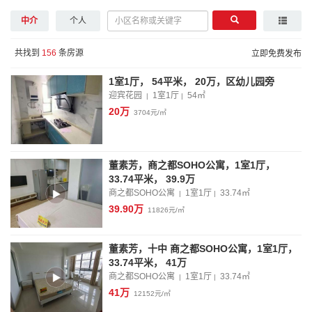
中介
个人
共找到
156
条房源
立即免费发布
1室1厅， 54平米， 20万，区幼儿园旁
迎宾花园
1室1厅
54
㎡
|
|
20万
3704元/㎡
董素芳，商之都SOHO公寓，1室1厅，
33.74平米， 39.9万
商之都SOHO公寓
1室1厅
33.74
㎡
|
|
39.90万
11826元/㎡
董素芳，十中 商之都SOHO公寓，1室1厅，
33.74平米， 41万
商之都SOHO公寓
1室1厅
33.74
㎡
|
|
41万
12152元/㎡