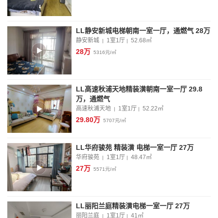
LL静安新城电梯朝南一室一厅，通燃气 28万
静安新城
1室1厅
52.68
㎡
|
|
28万
5316元/㎡
LL高速秋浦天地精装潢朝南一室一厅 29.8
万，通燃气
高速秋浦天地
1室1厅
52.22
㎡
|
|
29.80万
5707元/㎡
LL华府骏苑 精装潢 电梯一室一厅 27万
华府骏苑
1室1厅
48.47
㎡
|
|
27万
5571元/㎡
LL丽阳兰庭精装潢电梯一室一厅 27万
丽阳兰庭
1室1厅
41
㎡
|
|