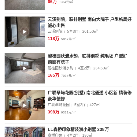
66万
3284元/㎡
云溪别院，联排别墅 南向大院子 户型格局好
诚心出售
云溪别院
5室3厅
201.50
㎡
|
|
118万
5857元/㎡
碧桂园秋浦水韵，联排别墅 纯毛坯 户型好
前面有院子
碧桂园秋浦水韵
4室2厅
234.60
㎡
|
|
165万
7034元/㎡
广联翠屿花园(别墅) 南北通透 小区新 精装修
豪华装修
广联翠屿花园
5室2厅
427
㎡
|
|
398万
9321元/㎡
LL森桥印象精装潢小别墅 238万
森桥印象
4室2厅
180
㎡
|
|