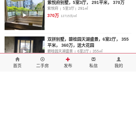
紫悦府别墅，5室3厅， 291平米， 370万
紫悦府
5室3厅
291
㎡
|
|
370万
12715元/㎡
双拼别墅，碧桂园天湖盛景，6室2厅， 355
平米， 360万，送大花园
碧桂园天湖盛景
6室2厅
355
㎡
|
|
360万
10141元/㎡
首页
二手房
发布
私信
我的
别墅紫悦府，5室2厅， 316平米， 420万豪
装
紫悦府
5室2厅
316
㎡
|
|
420万
13292元/㎡
别墅伊美·城市首府，4室2厅， 143平米，
189万
伊美·城市首府
4室2厅
143
㎡
|
|
189万
13217元/㎡