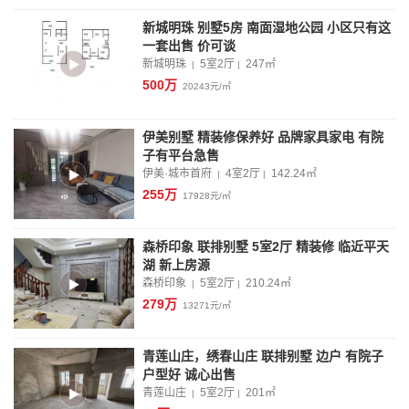
新城明珠 别墅5房 南面湿地公园 小区只有这
一套出售 价可谈
新城明珠
5室2厅
247
㎡
|
|
500万
20243元/㎡
伊美别墅 精装修保养好 品牌家具家电 有院
子有平台急售
伊美·城市首府
4室2厅
142.24
㎡
|
|
255万
17928元/㎡
森桥印象 联排别墅 5室2厅 精装修 临近平天
湖 新上房源
森桥印象
5室2厅
210.24
㎡
|
|
279万
13271元/㎡
青莲山庄，绣春山庄 联排别墅 边户 有院子
户型好 诚心出售
青莲山庄
5室2厅
201
㎡
|
|