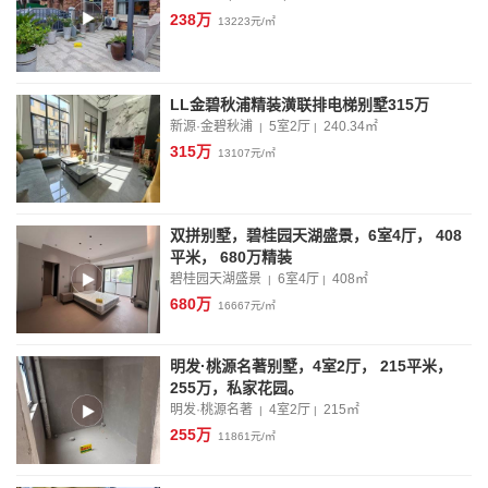
238万
13223元/㎡
LL金碧秋浦精装潢联排电梯别墅315万
新源·金碧秋浦
5室2厅
240.34
㎡
|
|
315万
13107元/㎡
双拼别墅，碧桂园天湖盛景，6室4厅， 408
平米， 680万精装
碧桂园天湖盛景
6室4厅
408
㎡
|
|
680万
16667元/㎡
明发·桃源名著别墅，4室2厅， 215平米，
255万，私家花园。
明发·桃源名著
4室2厅
215
㎡
|
|
255万
11861元/㎡