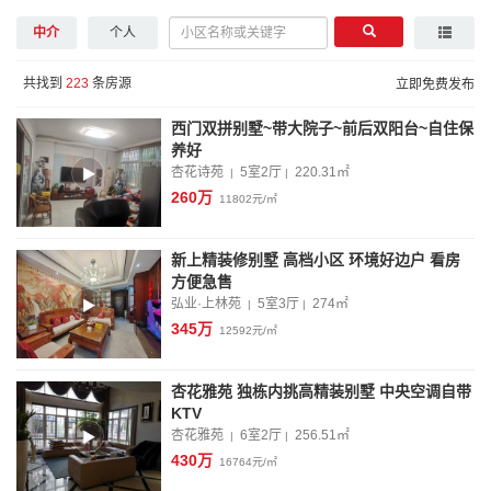
中介
个人
共找到
223
条房源
立即免费发布
西门双拼别墅~带大院子~前后双阳台~自住保
养好
杏花诗苑
5室2厅
220.31
㎡
|
|
260万
11802元/㎡
新上精装修别墅 高档小区 环境好边户 看房
方便急售
弘业·上林苑
5室3厅
274
㎡
|
|
345万
12592元/㎡
杏花雅苑 独栋内挑高精装别墅 中央空调自带
KTV
杏花雅苑
6室2厅
256.51
㎡
|
|
430万
16764元/㎡