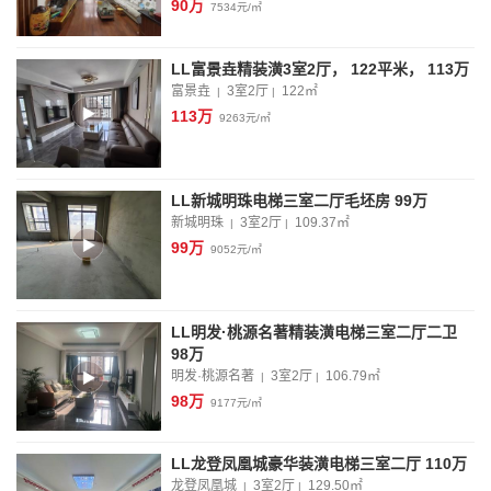
90万
7534元/㎡
LL富景垚精装潢3室2厅， 122平米， 113万
富景垚
3室2厅
122
㎡
|
|
113万
9263元/㎡
LL新城明珠电梯三室二厅毛坯房 99万
新城明珠
3室2厅
109.37
㎡
|
|
99万
9052元/㎡
LL明发·桃源名著精装潢电梯三室二厅二卫
98万
明发·桃源名著
3室2厅
106.79
㎡
|
|
98万
9177元/㎡
LL龙登凤凰城豪华装潢电梯三室二厅 110万
龙登凤凰城
3室2厅
129.50
㎡
|
|