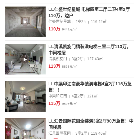
LL仁盛世纪星城 电梯四室二厅二卫4室2厅
110万，边户
仁盛世纪星城
4室2厅
116.42
㎡
|
|
110万
9449元/㎡
LL清溪凯旋门精装潢电梯三室二厅113万，
中间楼层
清溪凯旋门
3室2厅
127.43
㎡
|
|
113万
8868元/㎡
LL中梁印江南豪华装潢电梯4室2厅115万急
售！！
中梁印江南
4室2厅
121
㎡
|
|
115万
9505元/㎡
LL汇景国际花园全装潢3室2厅90万急售！中
间楼层
汇景国际花园
3室2厅
119.46
㎡
|
|