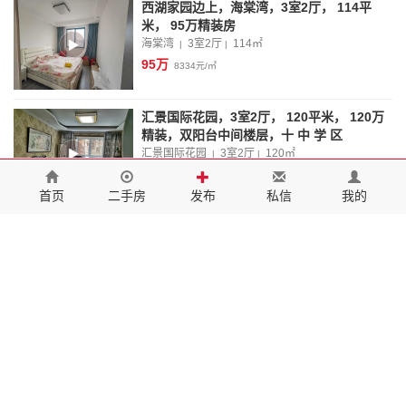
西湖家园边上，海棠湾，3室2厅， 114平
米， 95万精装房
海棠湾
3室2厅
114
㎡
|
|
95万
8334元/㎡
汇景国际花园，3室2厅， 120平米， 120万
精装，双阳台中间楼层，十 中 学 区
汇景国际花园
3室2厅
120
㎡
|
|
100万
8334元/㎡
首页
二手房
发布
私信
我的
高档伊美·城市首府，3室2厅， 120.87平
米， 115万精装
伊美·城市首府
3室2厅
120.87
㎡
|
|
115万
9515元/㎡
汇景国际花园南苑，3室2厅， 103平米， 精
装98万，十 中 学 区
汇景国际花园南苑
3室2厅
103
㎡
|
|
98万
9515元/㎡