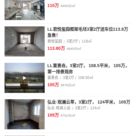
110万
8495元/㎡
LL君悦玺园框架毛坯3室2厅送车位113.8万
急售！
君悦玺园
3室2厅
118
㎡
|
|
113.80万
9645元/㎡
LL富景垚，3室2厅， 108.5平米， 105万，
第一排景观房
富景垚
3室2厅
108.50
㎡
|
|
105万
9678元/㎡
弘业·观澜云萃，3室2厅， 124平米， 109万
弘业·观澜上品
3室2厅
124
㎡
|
|
109万
8791元/㎡