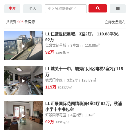
中介
个人
共找到
905
条房源
立即免费发布
LL仁盛世纪星城，3室2厅， 110.88平米，
92万
仁盛世纪星城
3室2厅
110.88
㎡
|
|
92万
8298元/㎡
LL城关十一中，毓秀门小区电梯3室2厅115
万
毓秀门小区
3室2厅
128.89
㎡
|
|
115万
8923元/㎡
LL汇景国际花园精装潢4室2厅 92万，秋浦
小学十中书包空
汇景国际花园
4室2厅
116
㎡
|
|
92万
7932元/㎡