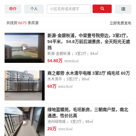
中介
个人
共找到
6675
条房源
立即免费发布
新源·金碧秋浦，中梁壹号院旁边，3室2厅，
94平米， 54.8万前后湖景房，全天阳光无遮
挡
新源·金碧秋浦
3室2厅
94
㎡
|
|
54.80万
5830元/㎡
商之都旁 水木清华电梯 3室2厅 纯毛坯 60万
水木清华
3室2厅
99
㎡
|
|
60万
6061元/㎡
绿地蓝蝶苑，毛坯新房，三朝南户型，南北
通透，性价比高
池州绿地城
3室2厅
98
㎡
|
|
20万
2041元/㎡