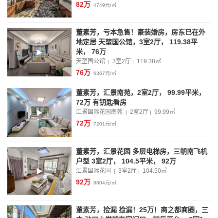
82万
4749元/㎡
董素芳，亏本急售！豪装婚房，房东已在外
地定居 天堃国公馆，3室2厅， 119.38平
米， 76万
天堃国公馆
3室2厅
119.38
㎡
|
|
76万
6367元/㎡
董素芳，汇景南苑，2室2厅， 99.99平米，
72万 有钥匙看房
汇景国际花园南苑
2室2厅
99.99
㎡
|
|
72万
7201元/㎡
董素芳，汇景花园 多层电梯房，三朝南飞机
户型 3室2厅， 104.5平米， 92万
汇景国际花园
3室2厅
104.50
㎡
|
|
92万
8804元/㎡
董素芳，捡漏 捡漏！25万！商之都商圈，三