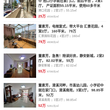
中 池口小学就在家门口，前后平台 ，2室1
厅， 产证面积55.15平米，使用60多平米
港口花园
2室1厅
55.15
㎡
|
|
25万
4534元/㎡
董素芳，电梯复式，带大平台 汇景花园，4
室2厅， 160平米， 79万
汇景国际花园
4室2厅
160
㎡
|
|
79万
4938元/㎡
董素芳，急售！陪读好房，静安新城，2室2
厅， 82.02平米， 55万
静安新城
2室2厅
82.02
㎡
|
|
55万
6706元/㎡
董素芳，清溪河畔，市直幼儿园，小学初中
就在家门口，清溪南苑，3室2厅， 98.85平
米， 52万
清溪南苑
3室2厅
98.85
㎡
|
|
52万
5261元/㎡