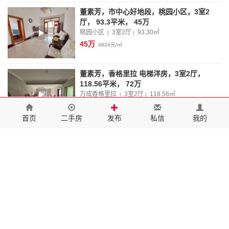
董素芳，市中心好地段，桃园小区，3室2
厅， 93.3平米， 45万
桃园小区
3室2厅
93.30
㎡
|
|
45万
4824元/㎡
董素芳，香格里拉 电梯洋房，3室2厅，
118.56平米， 72万
万成香格里拉
3室2厅
118.56
㎡
|
|
72万
6073元/㎡
首页
二手房
发布
私信
我的
董素芳，急售电梯房！单价3000多，商之都
商圈，市医院附近 百雅百苑，3室2厅，
139.14平米， 55万
百雅百苑
3室2厅
139.14
㎡
|
|
55万
3953元/㎡
董素芳，急售电梯房， 单价3900，商之都商
圈，市医院附近，百雅百苑，3室2厅，
139.14平米， 55万
百雅百苑
3室2厅
139.14
㎡