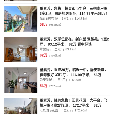
董素芳，急售！恒泰都市华庭，三朝南户型
3室2卫，厨房加送阳台，114.78平米58万！
恒泰都市华庭
3室2厅
114.78
㎡
|
|
58万
5054元/㎡
董素芳，双学位都在，新户型 翠微苑，3室2
厅， 83.12平米， 62万 看中好谈
翠微苑
3室2厅
83.12
㎡
|
|
62万
7460元/㎡
董素芳，直降29万，临近一中，静安新城，
保养很好 3室2厅， 116.99平米， 56万
静安新城
3室2厅
116.99
㎡
|
|
56万
4787元/㎡
董素芳，降价急售！汇景花园，大平台，飞
机户型 4室2厅2卫， 172.7平米， 82万
汇景国际花园
4室2厅
172.70
㎡
|
|